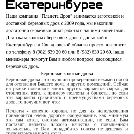
Екатеринбургe
Наша компания "
Планета Дров
" занимается заготовкой и
доставкой березовых дров с 2009 года, мы накопили
достаточно серьезный опыт работы с нашими клиентами.
Для заказа колотых березовых дров с доставкой в
Екатеринбургe и Свердловской области просто позвоните
по телефону 8
(
982
)
639 20 60 или
8
(
982
)
639 20 60
, наши
менеджеры помогут Вам в любом вопросе, касающимся
березовых дров.
Березовые колотые дрова
Березовые дрова - это лучший проверенный веками способ
для отопления Вашего дома и других помещений. Сейчас
на рынке появилось много других вариантов сырья для
отопления, взять к примеру пеллеты и брикеты, но если
эти варианты сравнивать с преимуществами березовых
дров, то получим вот, что:
Пеллеты - конечно хороши, но для их использования
понадобится очень дорогое оборудование, как минимум
это сам котел, система автоматизации, но если, Вам
поставят пеллеты плохого качества с повышенной
зольностью, то Вам понадобится совсем не дешевая и
трудозатратная чиста котла.